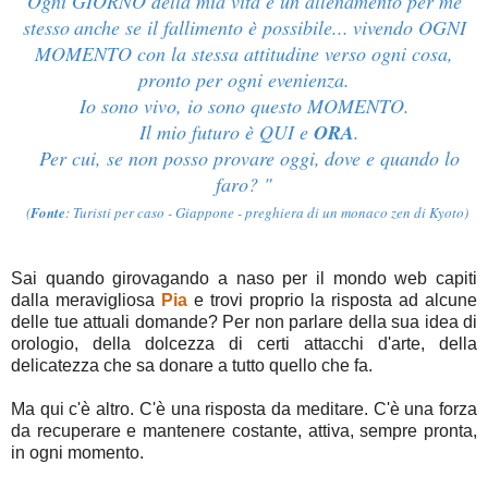
Ogni GIORNO della mia vita è un allenamento per me
stesso
anche se il fallimento è possibile...
vivendo OGNI
MOMENTO con la stessa attitudine verso ogni cosa,
pronto per ogni evenienza.
Io sono vivo, io sono questo MOMENTO.
Il mio futuro è QUI e
ORA
.
Per cui, se non posso provare oggi,
dove e quando lo
faro? "
(
Fonte
: Turisti per caso - Giappone - preghiera di un monaco zen di Kyoto)
Sai quando girovagando a naso per il mondo web capiti
dalla meravigliosa
Pia
e trovi proprio la risposta ad alcune
delle tue attuali domande? Per non parlare della sua idea di
orologio, della dolcezza di certi attacchi d'arte, della
delicatezza che sa donare a tutto quello che fa.
Ma qui c'è altro. C'è una risposta da meditare. C'è una forza
da recuperare e mantenere costante, attiva, sempre pronta,
in ogni momento.