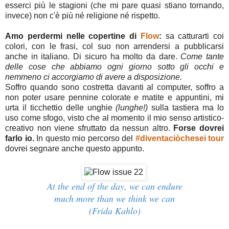
esserci più le stagioni (che mi pare quasi stiano tornando,
invece) non c'è più né religione né rispetto.
Amo perdermi nelle copertine di
Flow
:
sa catturarti coi
colori, con le frasi, col suo non arrendersi a pubblicarsi
anche in italiano. Di sicuro ha molto da dare.
Come tante
delle cose che abbiamo ogni giorno sotto gli occhi e
nemmeno ci accorgiamo di avere a disposizione.
Soffro quando sono costretta davanti al computer, soffro a
non poter usare pennine colorate e matite e appuntini, mi
urta il ticchettio delle unghie
(lunghe!)
sulla tastiera ma lo
uso come sfogo, visto che al momento il mio senso artistico-
creativo non viene sfruttato da nessun altro.
Forse dovrei
farlo io.
In questo mio percorso del
#diventaciòchesei
tour
dovrei segnare anche questo appunto.
At the end of the day, we can endure
much more than we think we can
(Frida Kahlo)