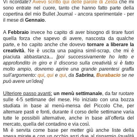
Vi ricordate?
Avevo scritto qui delle parole di Zelda
che mi
sono entrate nel cuore, tanto che hanno fatto parte della
copertina del mio Bullet Journal - ancora sperimentale - per
il mese di
Gennaio
.
A
Febbraio
invece ho capito di aver bisogno di tirare fuori
quella forza che sapevo di avere, nascosta da qualche
parte, e ho capito anche che dovevo
tornare a liberare la
creatività
. Ne è uscita una pagina simil-scrap, che mi è
piaciuta abbastanza...
[poi successivamente ho letto e
approfondito in giro e il discorso sulla creatività si è fatto
molto ampio, dovremo aprire una grande parentesi graffa
sull'argomento:
qui
,
qui
e
qui
, da
Sabrina
,
Burabacio
se ne
può avere un'idea]
Ulteriore passo avanti:
un menù settimanale
, da far ruotare
sulle 4-5 settimane del mese. Ho iniziato con una bozza
studiata in base al menù-mensa del Piccolo Che, per
alternare pasti e fonti, durante il corso delle settimane varia
tutte le possibili alternative, anche in base all'offerta del
mercato, quella del contadino e via così.
Mi è servita come base per metter giù anche liste della
spesa mirate e con un occhio anzi due al risparmio
(qualità