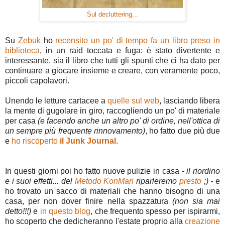
Sul decluttering...
Su
Zebuk
ho
recensito un po' di tempo fa un libro preso in
biblioteca
, in un raid toccata e fuga: è stato divertente e
interessante, sia il libro che tutti gli spunti che ci ha dato per
continuare a giocare insieme e creare, con veramente poco,
piccoli capolavori.
Unendo le letture cartacee a
quelle sul web
, lasciando libera
la mente di gugolare in giro, raccogliendo un po' di materiale
per casa
(e facendo anche un altro po' di ordine, nell'ottica di
un sempre più frequente rinnovamento)
, ho fatto due più due
e
ho riscoperto
il Junk Journal.
In questi giorni poi ho fatto nuove pulizie in casa
- il riordino
e i suoi effetti... del
Metodo KonMari
riparleremo
presto
;) -
e
ho trovato un sacco di materiali che hanno bisogno di una
casa, per non dover finire nella spazzatura
(non sia mai
detto!!!)
e
in questo blog
, che frequento spesso per ispirarmi,
ho scoperto che dedicheranno l'estate proprio alla
creazione