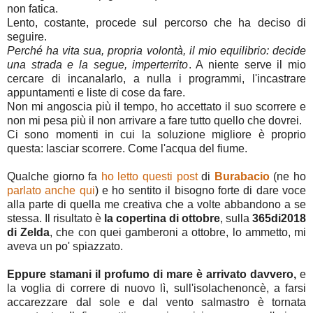
non fatica.
Lento, costante, procede sul percorso che ha deciso di
seguire.
Perché ha vita sua, propria volontà, il mio equilibrio: decide
una strada e la segue, imperterrito
. A niente serve il mio
cercare di incanalarlo, a nulla i programmi, l'incastrare
appuntamenti e liste di cose da fare.
Non mi angoscia più il tempo, ho accettato il suo scorrere e
non mi pesa più il non arrivare a fare tutto quello che dovrei.
Ci sono momenti in cui la soluzione migliore è proprio
questa: lasciar scorrere. Come l'acqua del fiume.
Qualche giorno fa
ho letto
questi
post
di
Burabacio
(ne ho
parlato anche qui
) e ho sentito il bisogno forte di dare voce
alla parte di quella me creativa che a volte abbandono a se
stessa. Il risultato è
la copertina di ottobre
, sulla
365di2018
di Zelda
, che con quei gamberoni a ottobre, lo ammetto, mi
aveva un po' spiazzato.
Eppure stamani il profumo di mare è arrivato davvero,
e
la voglia di correre di nuovo lì, sull'isolachenoncè, a farsi
accarezzare dal sole e dal vento salmastro è tornata