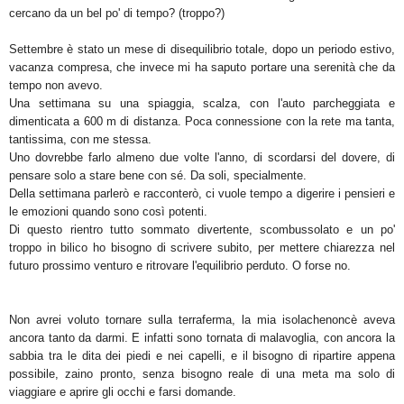
cercano da un bel po' di tempo? (troppo?)
Settembre è stato un mese di disequilibrio totale, dopo un periodo estivo,
vacanza compresa, che invece mi ha saputo portare una serenità che da
tempo non avevo.
Una settimana su una spiaggia, scalza, con l'auto parcheggiata e
dimenticata a 600 m di distanza. Poca connessione con la rete ma tanta,
tantissima, con me stessa.
Uno dovrebbe farlo almeno due volte l'anno, di scordarsi del dovere, di
pensare solo a stare bene con sé. Da soli, specialmente.
Della settimana parlerò e racconterò, ci vuole tempo a digerire i pensieri e
le emozioni quando sono così potenti.
Di questo rientro tutto sommato divertente, scombussolato e un po'
troppo in bilico ho bisogno di scrivere subito, per mettere chiarezza nel
futuro prossimo venturo e ritrovare l'equilibrio perduto. O forse no.
Non avrei voluto tornare sulla terraferma, la mia isolachenoncè aveva
ancora tanto da darmi. E infatti sono tornata di malavoglia, con ancora la
sabbia tra le dita dei piedi e nei capelli, e il bisogno di ripartire appena
possibile, zaino pronto, senza bisogno reale di una meta ma solo di
viaggiare e aprire gli occhi e farsi domande.