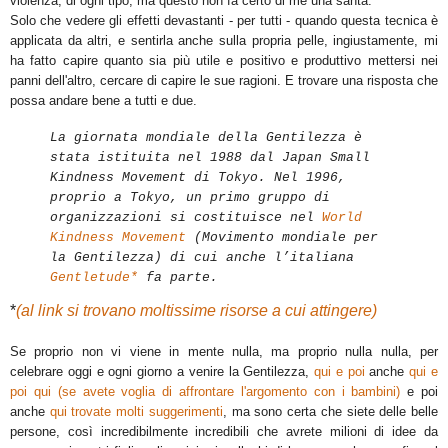
violenza, di ogni tipo, ma questo non fa certo di me una santa.
Solo che vedere gli effetti devastanti - per tutti - quando questa tecnica è
applicata da altri, e sentirla anche sulla propria pelle, ingiustamente, mi
ha fatto capire quanto sia più utile e positivo e produttivo mettersi nei
panni dell'altro, cercare di capire le sue ragioni. E trovare una risposta che
possa andare bene a tutti e due.
La giornata mondiale della Gentilezza è
stata istituita nel 1988 dal Japan Small
Kindness Movement di Tokyo. Nel 1996,
proprio a Tokyo, un primo gruppo di
organizzazioni si costituisce nel
World
Kindness Movement
(Movimento mondiale per
la Gentilezza) di cui anche l’italiana
Gentletude*
fa parte.
*
(al link si trovano moltissime risorse a cui attingere)
Se proprio non vi viene in mente nulla, ma proprio nulla nulla, per
celebrare oggi e ogni giorno a venire la Gentilezza,
qui e poi
anche
qui e
poi
qui (se avete voglia di affrontare l'argomento con i bambini)
e poi
anche
qui trovate molti suggerimenti
, ma sono certa che siete delle belle
persone, così incredibilmente incredibili che avrete milioni di idee da