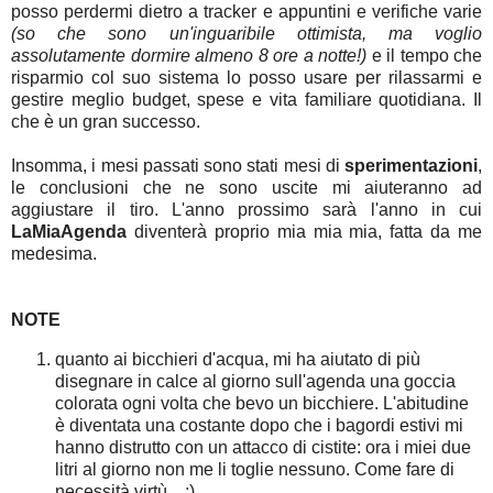
posso perdermi dietro a tracker e appuntini e verifiche varie
(so che sono un'inguaribile ottimista, ma voglio
assolutamente dormire almeno 8 ore a notte!)
e il tempo che
risparmio col suo sistema lo posso usare per rilassarmi e
gestire meglio budget, spese e vita familiare quotidiana. Il
che è un gran successo.
Insomma, i mesi passati sono stati mesi di
sperimentazioni
,
le conclusioni che ne sono uscite mi aiuteranno ad
aggiustare il tiro. L'anno prossimo sarà l'anno in cui
LaMiaAgenda
diventerà proprio mia mia mia, fatta da me
medesima.
NOTE
quanto ai bicchieri d'acqua, mi ha aiutato di più
disegnare in calce al giorno sull'agenda una goccia
colorata ogni volta che bevo un bicchiere. L'abitudine
è diventata una costante dopo che i bagordi estivi mi
hanno distrutto con un attacco di cistite: ora i miei due
litri al giorno non me li toglie nessuno. Come fare di
necessità virtù... ;)