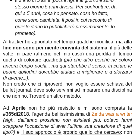
il diario di 5 anni
(poche righe al giorno e sullo
stesso giorno 5 anni diversi. Per confrontare, da
qui a 5 anni, cosa ho pensato, cosa ho fatto,
come sono cambiata. Il post in cui racconto di
questo diario lo pubblicherò prossimamente, lo
prometto)
.
Al tracker ho apportato nel tempo qualche modifica, ma
alla
fine non sono per niente convinta del sistema
: il più delle
volte mi pare (almeno nel mio caso) una perdita di tempo
quella di colorare quadretti
(più che altro perché ne coloro
ancora troppo pochi... ma qui starebbe il senso: tracciare le
buone abitudini dovrebbe aiutare a migliorare e a sforzarsi
di averne...)
.
Non credo che ci riproverò: non voglio essere schiava del
bullet journal, deve solo servirmi ad imparare una disciplina
che non ho. Troverò un altro metodo.
Ad
Aprile
non ho più resistito e mi sono comprata la
#365di2018
, l'agenda bellissimissima di
Zelda was a writer
(sigh, dall'anno prossimo non esisterà più, potevo farmi
scappare l'occasione di aver l'ultima sua creazione di quel
tipo?)
e
il suo approccio è proprio quello che cercavo
: non