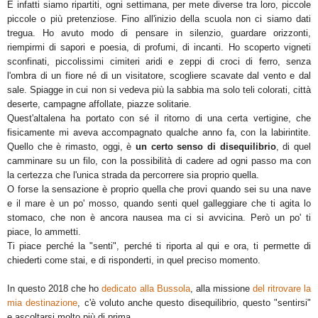
E infatti siamo ripartiti, ogni settimana, per mete diverse tra loro, piccole
piccole o più pretenziose. Fino all'inizio della scuola non ci siamo dati
tregua. Ho avuto modo di pensare in silenzio, guardare orizzonti,
riempirmi di sapori e poesia, di profumi, di incanti. Ho scoperto vigneti
sconfinati, piccolissimi cimiteri aridi e zeppi di croci di ferro, senza
l'ombra di un fiore né di un visitatore, scogliere scavate dal vento e dal
sale. Spiagge in cui non si vedeva più la sabbia ma solo teli colorati, città
deserte, campagne affollate, piazze solitarie.
Quest'altalena ha portato con sé il ritorno di una certa vertigine, che
fisicamente mi aveva accompagnato qualche anno fa, con la labirintite.
Quello che è rimasto, oggi, è
un certo senso di disequilibrio
, di quel
camminare su un filo, con la possibilità di cadere ad ogni passo ma con
la certezza che l'unica strada da percorrere sia proprio quella.
O forse la sensazione è proprio quella che provi quando sei su una nave
e il mare è un po' mosso, quando senti quel galleggiare che ti agita lo
stomaco, che non è ancora nausea ma ci si avvicina. Però un po' ti
piace, lo ammetti.
Ti piace perché la "senti", perché ti riporta al qui e ora, ti permette di
chiederti come stai, e di risponderti, in quel preciso momento.
In questo 2018 che ho
dedicato alla Bussola
, alla missione
del ritrovare la
mia destinazione
, c'è voluto anche questo disequilibrio, questo "sentirsi"
e ascoltarsi molto più di prima.