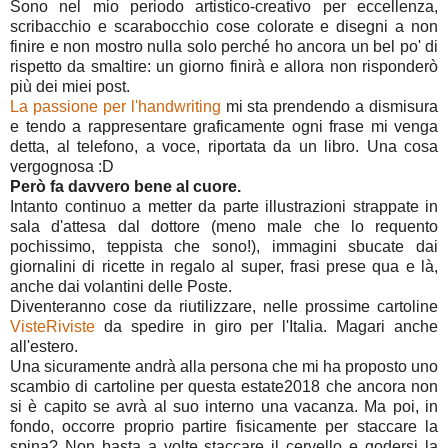
Sono nel mio periodo artistico-creativo per eccellenza,
scribacchio e scarabocchio cose colorate e disegni a non
finire e non mostro nulla solo perché ho ancora un bel po' di
rispetto da smaltire: un giorno finirà e allora non risponderò
più dei miei post.
La passione per l'handwriting
mi sta prendendo a dismisura
e tendo a rappresentare graficamente ogni frase mi venga
detta, al telefono, a voce, riportata da un libro. Una cosa
vergognosa :D
Però fa davvero bene al cuore.
Intanto continuo a metter da parte illustrazioni strappate in
sala d'attesa dal dottore (meno male che lo requento
pochissimo, teppista che sono!), immagini sbucate dai
giornalini di ricette in regalo al super, frasi prese qua e là,
anche dai volantini delle Poste.
Diventeranno cose da riutilizzare, nelle prossime cartoline
VisteRiviste
da spedire in giro per l'Italia. Magari anche
all'estero.
Una sicuramente andrà alla persona che mi ha proposto uno
scambio di cartoline per questa estate2018 che ancora non
si è capito se avrà al suo interno una vacanza. Ma poi, in
fondo, occorre proprio partire fisicamente per staccare la
spina? Non basta a volte staccare il cervello e godersi la